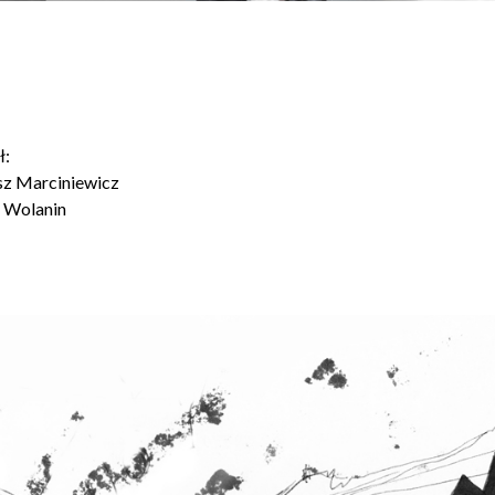
ł:
z Marciniewicz
 Wolanin