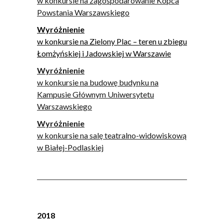
w konkursie na zagospodarowanie Kopca
Powstania Warszawskiego
Wyróżnienie
w konkursie na Zielony Plac – teren u zbiegu
Łomżyńskiej i Jadowskiej w Warszawie
Wyróżnienie
w konkursie na budowę budynku na
Kampusie Głównym Uniwersytetu
Warszawskiego
Wyróżnienie
w konkursie na salę teatralno-widowiskową
w Białej-Podlaskiej
2018