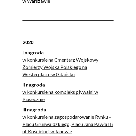
w Warszawie
2020
I nagroda
w konkursie na
Cmentarz Wojskowy
Żołnierzy Wojska Polskiego na
Westerplatte w Gdańsku
II nagroda
w konkursie na kompleks pływalni w
Piasecznie
III nagroda
w konkursie na zagospodarowanie Rynku –
Placu Grunwaldzkiego, Placu Jana Pawła II i
ul. Kościelnej w Janowie