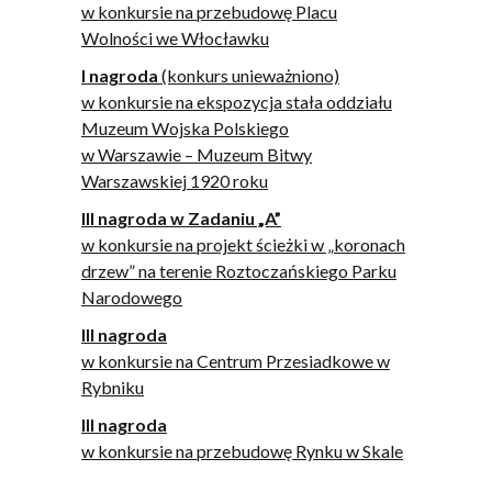
w konkursie na przebudowę Placu
Wolności we Włocławku
I nagroda
(konkurs unieważniono)
w konkursie na ekspozycja stała oddziału
Muzeum Wojska Polskiego
w Warszawie – Muzeum Bitwy
Warszawskiej 1920 roku
III nagroda w Zadaniu „A”
w konkursie na projekt ścieżki w „koronach
drzew” na terenie Roztoczańskiego Parku
Narodowego
III nagroda
w konkursie na Centrum Przesiadkowe w
Rybniku
III nagroda
w konkursie na przebudowę Rynku w Skale